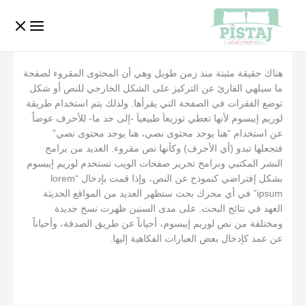
خطي
لى
لمحتوى
هناك حقيقة مثبتة منذ زمن طويل وهي أن المحتوى المقروء لصفحة
ما سيلهي القارئ عن التركيز على الشكل الخارجي للنص أو شكل
توضع الفقرات في الصفحة التي يقرأها. ولذلك يتم استخدام طريقة
لوريم إيبسوم لأنها تعطي توزيعاَ طبيعياَ -إلى حد ما- للأحرف عوضاً
عن استخدام “هنا يوجد محتوى نصي، هنا يوجد محتوى نصي”
فتجعلها تبدو (أي الأحرف) وكأنها نص مقروء. العديد من برامح
النشر المكتبي وبرامح تحرير صفحات الويب تستخدم لوريم إيبسوم
بشكل إفتراضي كنموذج عن النص، وإذا قمت بإدخال “lorem
ipsum” في أي محرك بحث ستظهر العديد من المواقع الحديثة
العهد في نتائج البحث. على مدى السنين ظهرت نسخ جديدة
ومختلفة من نص لوريم إيبسوم، أحياناً عن طريق الصدفة، وأحياناً
عن عمد كإدخال بعض العبارات الفكاهية إليها.