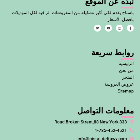
نبذه عن الموقع
باستاج يقدم لكي أكبر تشكيله من المفروشات الراقيه لكل الموديلات
بافضل الأسعار –
T
Y
I
F
w
o
n
a
i
u
s
c
t
t
t
e
t
u
a
b
e
b
g
o
روابط سريعة
r
e
r
o
a
k
m
-
f
الرئيسية
من نحن
المتجر
عروض العروسة
Sitemap
معلومات التواصل
333 Road Broken Street,88 New York
1-785-452-4521
info@pistaj.deltawy.com