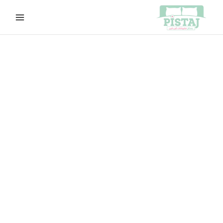
خطي
لى
لمحتوى
كمية
السعر
السعر
حرير
الأصلي
الحالي
G30
هو:
هو:
EGP600.00.
EGP630.00.