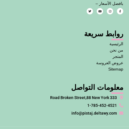
بافضل الأسعار –
T
Y
I
F
w
o
n
a
i
u
s
c
t
t
t
e
t
u
a
b
e
b
g
o
روابط سريعة
r
e
r
o
a
k
m
-
f
الرئيسية
من نحن
المتجر
عروض العروسة
Sitemap
معلومات التواصل
333 Road Broken Street,88 New York
1-785-452-4521
info@pistaj.deltawy.com