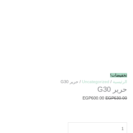
تخفيضات!
الرئيسية
/
Uncategorized
/ حرير G30
حرير G30
EGP
600.00
EGP
630.00