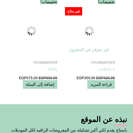
السعر
السعر
السعر
السعر
تخفيضات!
تخفيضات!
الأصلي
الحالي
الأصلي
الحالي
هو:
هو:
هو:
هو:
غير متاح
EGP575.00.
EGP600.00.
EGP350.00.
EGP420.00.
غير متوفر في المخزون
Uncategorized
Uncategorized
b301
cotline 1
EGP
575.00
EGP
600.00
EGP
350.00
EGP
420.00
قراءة المزيد
إضافة إلى السلة
نبذه عن الموقع
باستاج يقدم لكي أكبر تشكيله من المفروشات الراقيه لكل الموديلات