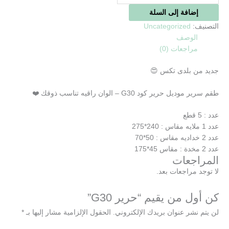
إضافة إلى السلة
التصنيف:
Uncategorized
الوصف
مراجعات (0)
جديد من بلدى تكس 😍
طقم سرير موديل حرير كود G30 – الوان راقيه تناسب ذوقك ❤️
عدد : 5 قطع
عدد 1 ملايه مقاس : 240*275
عدد 2 خداديه مقاس : 50*70
عدد 2 مخدة : مقاس 45*175
المراجعات
لا توجد مراجعات بعد.
كن أول من يقيم “حرير G30”
لن يتم نشر عنوان بريدك الإلكتروني.
الحقول الإلزامية مشار إليها بـ
*