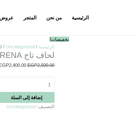
الرئيسية
من نحن
المتجر
عروض 
كمية
السعر
تخفيضات!
لحاف
الأصلي
الرئيسية
/
Uncategorized
/ لح
لحاف تاج ARENA
تاج
هو:
EGP2,500.00.
ARENA
EGP
2,400.00
EGP
2,500.00
إضافة إلى السلة
التصنيف:
Uncategorized