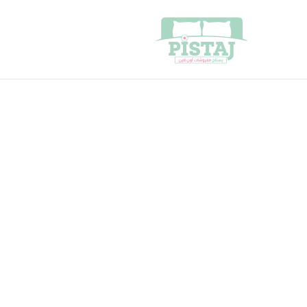
خطي
لى
لمحتوى