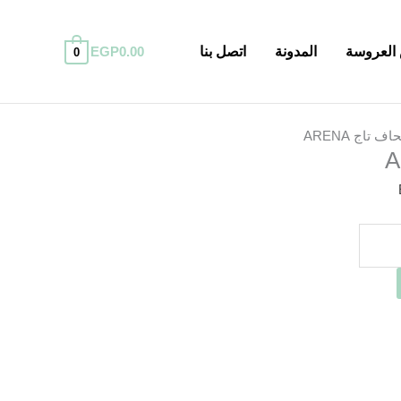
العروسة
المدونة
اتصل بنا
0.00
EGP
0
السعر
الحالي
اف تاج ARENA
هو:
EGP2,400.00.