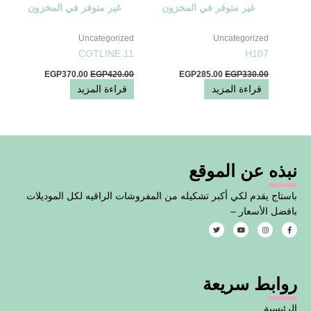
غير متوفر في المخزون
غير متوفر في المخزون
Uncategorized
Uncategorized
COTLINE 11
H107
EGP
370.00
EGP
420.00
EGP
285.00
EGP
330.00
قراءة المزيد
قراءة المزيد
نبذه عن الموقع
باستاج يقدم لكي أكبر تشكيله من المفروشات الراقيه لكل الموديلات
بافضل الأسعار –
T
Y
I
F
w
o
n
a
i
u
s
c
t
t
t
e
t
u
a
b
e
b
g
o
روابط سريعة
r
e
r
o
a
k
m
-
f
الرئيسية