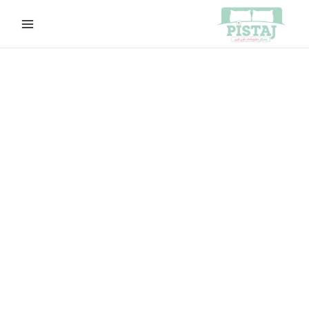
خطي
لى
لمحتوى
كمية
السعر
السعر
مودرن
الأصلي
الحالي
56
هو:
هو:
EGP725.00.
EGP750.00.