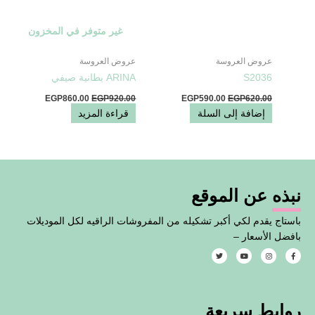
غير متوفر في المخزون
عروض العروسة
عروض العروسة
S2036
ARINA بطانية صيفي
EGP
860.00
EGP
920.00
EGP
590.00
EGP
620.00
إضافة إلى السلة
قراءة المزيد
نبذه عن الموقع
باستاج يقدم لكي أكبر تشكيله من المفروشات الراقيه لكل الموديلات
بافضل الأسعار –
T
Y
I
F
w
o
n
a
i
u
s
c
t
t
t
e
t
u
a
b
e
b
g
o
روابط سريعة
r
e
r
o
a
k