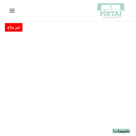
خطي
لى
لمحتوى
السعر
السعر
غير متاح
الأصلي
الحالي
هو:
هو:
EGP300.00.
EGP350.00.
تخفيضات!