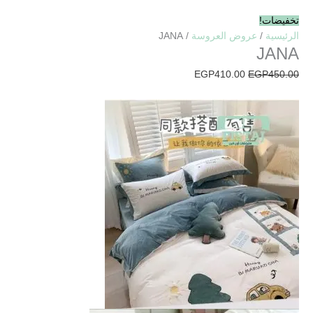
تخفيضات!
الرئيسية
/
عروض العروسة
/ JANA
JANA
EGP
410.00
EGP
450.00