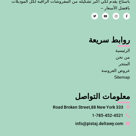
باستاج يقدم لكي أكبر تشكيله من المفروشات الراقيه لكل الموديلات
بافضل الأسعار –
T
Y
I
F
w
o
n
a
i
u
s
c
t
t
t
e
t
u
a
b
e
b
g
o
روابط سريعة
r
e
r
o
a
k
m
-
f
الرئيسية
من نحن
المتجر
عروض العروسة
Sitemap
معلومات التواصل
333 Road Broken Street,88 New York
1-785-452-4521
info@pistaj.deltawy.com