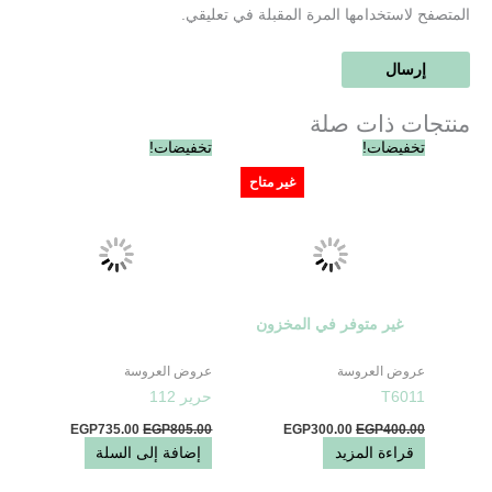
المتصفح لاستخدامها المرة المقبلة في تعليقي.
منتجات ذات صلة
السعر
السعر
السعر
السعر
تخفيضات!
تخفيضات!
الأصلي
الحالي
الأصلي
الحالي
هو:
هو:
هو:
هو:
غير متاح
EGP735.00.
EGP805.00.
EGP300.00.
EGP400.00.
غير متوفر في المخزون
عروض العروسة
عروض العروسة
T6011
حرير 112
EGP
735.00
EGP
805.00
EGP
300.00
EGP
400.00
قراءة المزيد
إضافة إلى السلة