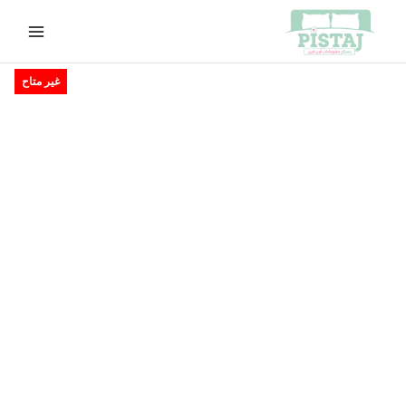
خطي
لى
لمحتوى
السعر
السعر
غير متاح
الأصلي
الحالي
هو:
هو:
EGP410.00.
EGP450.00.