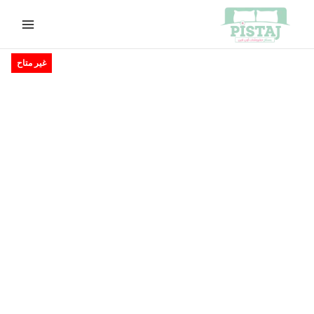
خطي
لى
لمحتوى
السعر
السعر
غير متاح
الأصلي
الحالي
هو:
هو:
EGP1,550.00.
EGP1,650.00.