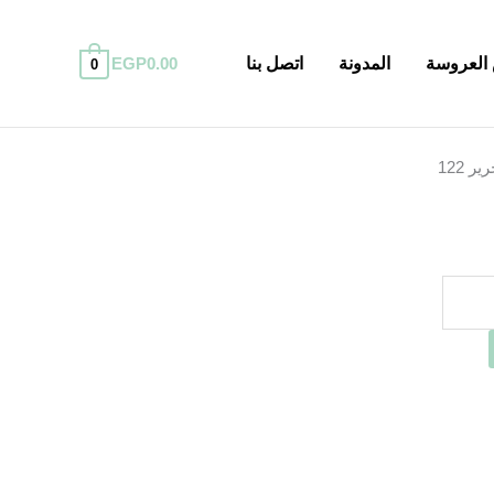
العروسة
المدونة
اتصل بنا
0.00
EGP
0
عر
لي
ير 122
EGP790.