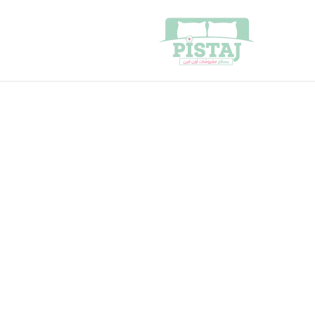
خطي
لى
لمحتوى