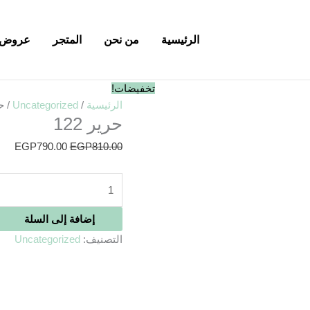
الرئيسية
من نحن
المتجر
عروض 
كمية
السعر
الس
تخفيضات!
حرير
الأصلي
الحا
الرئيسية
/
Uncategorized
/ حر
حرير 122
122
هو:
هو:
00.
EGP810.00.
EGP
790.00
EGP
810.00
إضافة إلى السلة
التصنيف:
Uncategorized