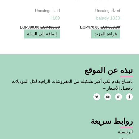
Uncategorized
Uncategorized
H100
balady 1030
EGP
380.00
EGP
400.00
EGP
470.00
EGP
530.00
قراءة المزيد
إضافة إلى السلة
نبذه عن الموقع
باستاج يقدم لكي أكبر تشكيله من المفروشات الراقيه لكل الموديلات
بافضل الأسعار –
T
Y
I
F
w
o
n
a
i
u
s
c
t
t
t
e
t
u
a
b
e
b
g
o
روابط سريعة
r
e
r
o
a
k
m
-
f
الرئيسية
من نحن