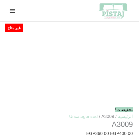
خطي
لى
لمحتوى
السعر
السعر
غير متاح
الأصلي
الحالي
هو:
هو:
EGP360.00.
EGP400.00.
تخفيضات!
الرئيسية
/
/ A3009
Uncategorized
A3009
EGP
360.00
EGP
400.00