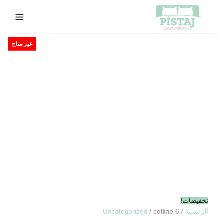
خطي
لى
لمحتوى
السعر
السعر
غير متاح
الأصلي
الحالي
هو:
هو:
EGP400.00.
EGP460.00.
تخفيضات!
الرئيسية
/
/ cotline 6
Uncategorized