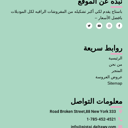
نبذه عن الموقع
باستاج يقدم لكي أكبر تشكيله من المفروشات الراقيه لكل الموديلات
بافضل الأسعار –
T
Y
I
F
w
o
n
a
i
u
s
c
t
t
t
e
t
u
a
b
e
b
g
o
روابط سريعة
r
e
r
o
a
k
m
-
f
الرئيسية
من نحن
المتجر
عروض العروسة
Sitemap
معلومات التواصل
333 Road Broken Street,88 New York
1-785-452-4521
info@pistaj.deltawy.com