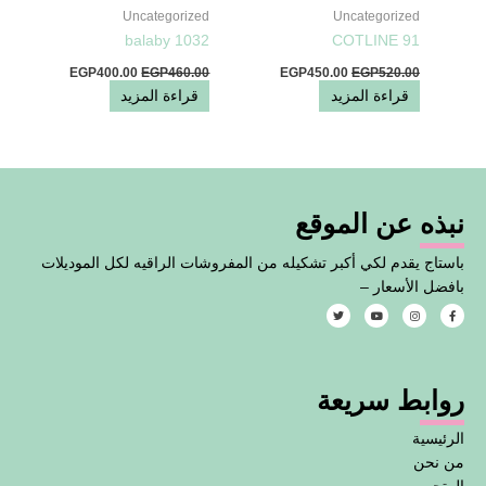
Uncategorized
Uncategorized
balaby 1032
COTLINE 91
EGP
400.00
EGP
460.00
EGP
450.00
EGP
520.00
قراءة المزيد
قراءة المزيد
نبذه عن الموقع
باستاج يقدم لكي أكبر تشكيله من المفروشات الراقيه لكل الموديلات
بافضل الأسعار –
T
Y
I
F
w
o
n
a
i
u
s
c
t
t
t
e
t
u
a
b
e
b
g
o
روابط سريعة
r
e
r
o
a
k
m
-
f
الرئيسية
من نحن