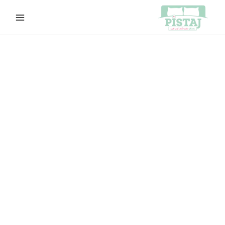
خطي
لى
لمحتوى
كمية
السعر
السعر
H100
الأصلي
الحالي
هو:
هو:
EGP380.00.
EGP400.00.