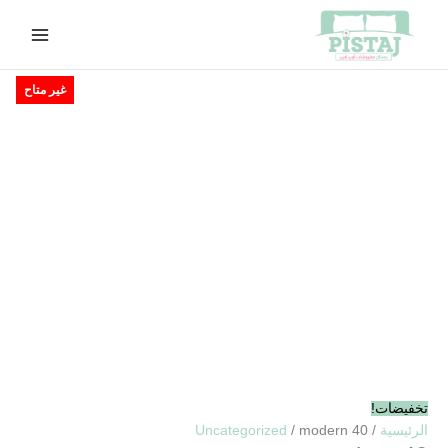
خطي
لى
لمحتوى
السعر
السعر
غير متاح
الأصلي
الحالي
هو:
هو:
EGP415.00.
EGP480.00.
تخفيضات!
الرئيسية
/
/ modern 40
Uncategorized