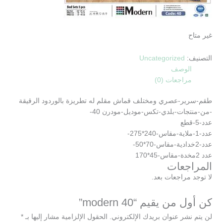
غير متاح
التصنيف:
Uncategorized
الوصف
مراجعات (0)
طقم-سرير-عصري ومختلف قماش مقلم له تطريزة بالوردود الرقيقة
-من-منتجات-بلدي-تكس-موديل-مودرن 40-
عدد-5-قطع
عدد-1-ملاية-مقاس-240*275-
عدد-2خدادية-مقاس-70*50-
عدد 2مخدة-مقاس-45*170
المراجعات
لا توجد مراجعات بعد.
كن أول من يقيم “modern 40”
لن يتم نشر عنوان بريدك الإلكتروني.
الحقول الإلزامية مشار إليها بـ
*