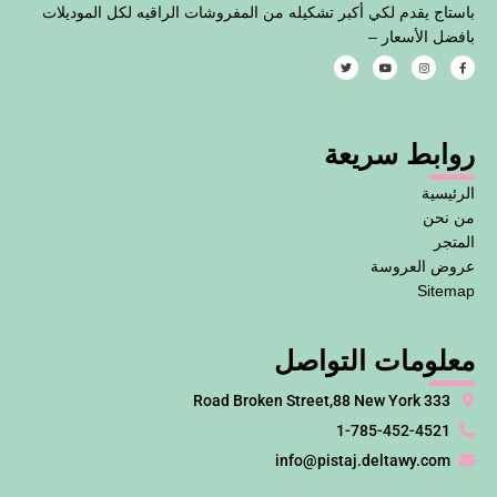
باستاج يقدم لكي أكبر تشكيله من المفروشات الراقيه لكل الموديلات
بافضل الأسعار –
T
Y
I
F
w
o
n
a
i
u
s
c
t
t
t
e
t
u
a
b
e
b
g
o
روابط سريعة
r
e
r
o
a
k
m
-
f
الرئيسية
من نحن
المتجر
عروض العروسة
Sitemap
معلومات التواصل
333 Road Broken Street,88 New York
1-785-452-4521
info@pistaj.deltawy.com