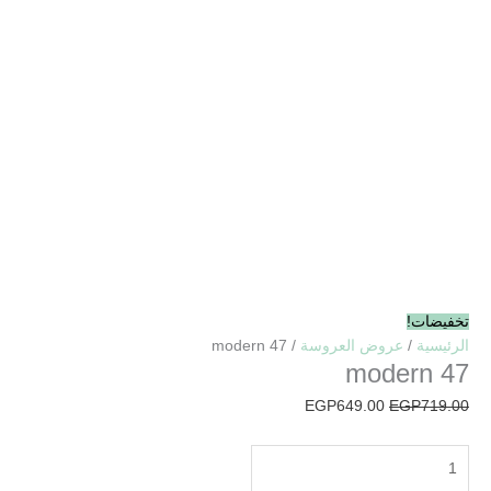
تخفيضات!
الرئيسية
/
عروض العروسة
/ modern 47
modern 47
EGP
649.00
EGP
719.00