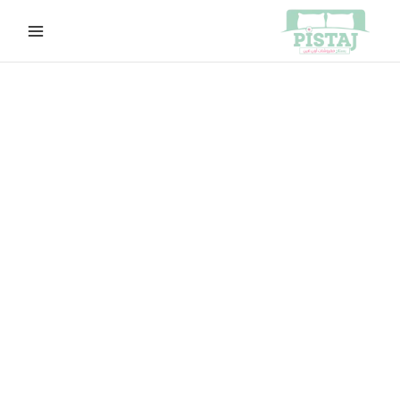
خطي
لى
لمحتوى
كمية
السعر
السعر
modern
الأصلي
الحالي
47
هو:
هو:
EGP649.00.
EGP719.00.