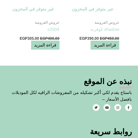
غير متوفر في المخزون
غير متوفر في المخزون
عروض العروسة
عروض العروسة
shadow كوفرته
s2004
EGP
305.00
EGP
400.00
EGP
390.00
EGP
450.00
قراءة المزيد
قراءة المزيد
نبذه عن الموقع
باستاج يقدم لكي أكبر تشكيله من المفروشات الراقيه لكل الموديلات
بافضل الأسعار –
T
Y
I
F
w
o
n
a
i
u
s
c
t
t
t
e
t
u
a
b
e
b
g
o
روابط سريعة
r
e
r
o
a
k
m
-