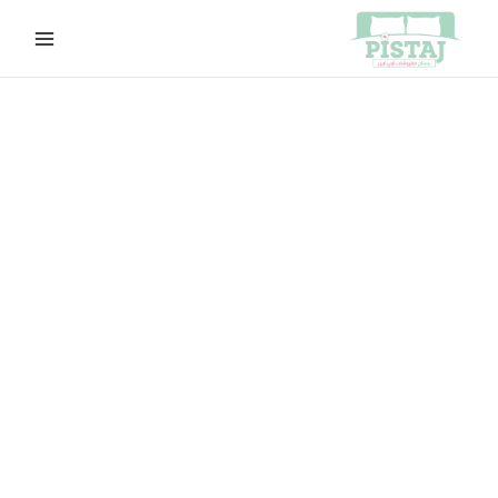
خطي
لى
لمحتوى
كمية
السعر
السعر
S2019
الأصلي
الحالي
هو:
هو:
EGP590.00.
EGP630.00.