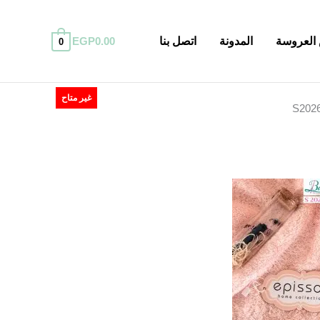
العروسة
المدونة
اتصل بنا
0.00
EGP
0
عر
غير متاح
لي
EGP300.