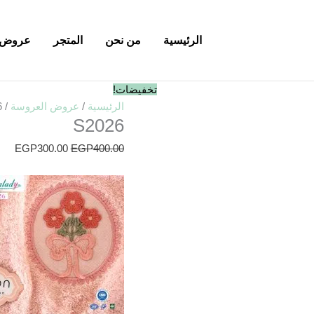
الرئيسية
من نحن
المتجر
عروض 
السعر
الس
تخفيضات!
الأصلي
الحا
الرئيسية
/
عروض العروسة
/ S2026
S2026
هو:
هو:
00.
EGP400.00.
EGP
300.00
EGP
400.00