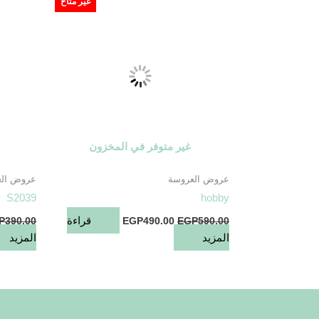
غير متاح
EGP490.00.
EGP590.00.
غير متوفر في المخزون
عروض العروسة
عروض الع
S2039
hobby
قراءة
P
390.00
EGP
490.00
EGP
590.00
المزيد
المزيد