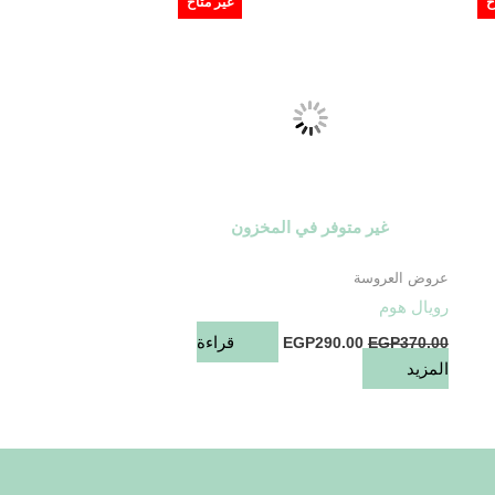
ح
غير متاح
EGP290.00.
EGP370.00.
EGP1
غير متوفر في المخزون
عروض العروسة
رويال هوم
قراءة
EGP
290.00
EGP
370.00
المزيد