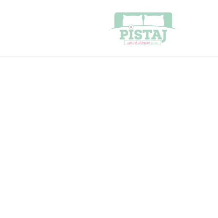
خطي
لى
لمحتوى