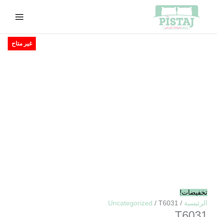
خطي
لى
لمحتوى
السعر
السعر
غير متاح
الأصلي
الحالي
هو:
هو:
EGP380.00.
EGP420.00.
تخفيضات!
الرئيسية
/
/ T6031
Uncategorized
T6031