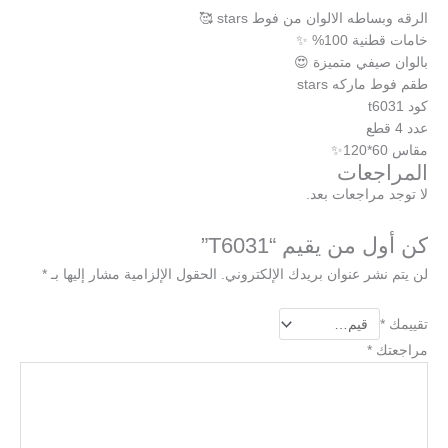
الرقه وبساطه الالوان من فوط stars 🥰
خامات قطنية 100% ✨
بالوان صيفي متميزة 😍
طقم فوط ماركه stars
كود t6031
عدد 4 قطع
مقاس 60*120✨
المراجعات
لا توجد مراجعات بعد.
كن أول من يقيم “T6031”
لن يتم نشر عنوان بريدك الإلكتروني.
الحقول الإلزامية مشار إليها بـ
*
تقييمك
*
مراجعتك
*