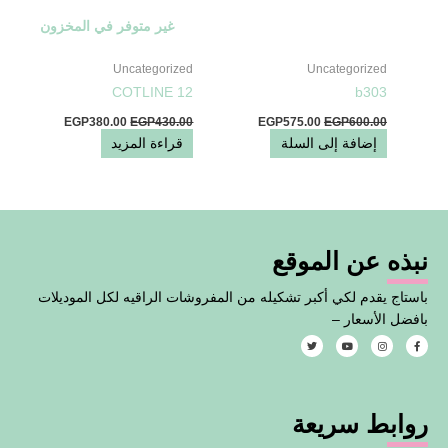
غير متوفر في المخزون
Uncategorized
Uncategorized
COTLINE 12
b303
EGP
380.00
EGP
430.00
EGP
575.00
EGP
600.00
إضافة إلى السلة
قراءة المزيد
نبذه عن الموقع
باستاج يقدم لكي أكبر تشكيله من المفروشات الراقيه لكل الموديلات
بافضل الأسعار –
T
Y
I
F
w
o
n
a
i
u
s
c
t
t
t
e
t
u
a
b
e
b
g
o
روابط سريعة
r
e
r
o
a
k
m
-
f