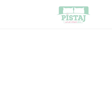
خطي
لى
لمحتوى