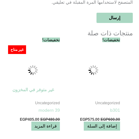
المتصفح لاستخدامها المرة المقبلة في تعليقي.
منتجات ذات صلة
السعر
السعر
السعر
السعر
تخفيضات!
تخفيضات!
الأصلي
الحالي
الأصلي
الحالي
هو:
هو:
هو:
هو:
غير متاح
EGP405.00.
EGP480.00.
EGP575.00.
EGP600.00.
غير متوفر في المخزون
Uncategorized
Uncategorized
modern 39
b301
EGP
405.00
EGP
480.00
EGP
575.00
EGP
600.00
إضافة إلى السلة
قراءة المزيد