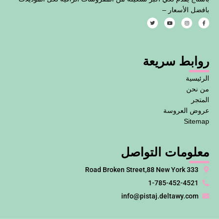
بافضل الأسعار –
T
Y
I
F
w
o
n
a
i
u
s
c
t
t
t
e
t
u
a
b
e
b
g
o
روابط سريعة
r
e
r
o
a
k
m
-
f
الرئيسية
من نحن
المتجر
عروض العروسة
Sitemap
معلومات التواصل
333 Road Broken Street,88 New York
1-785-452-4521
info@pistaj.deltawy.com