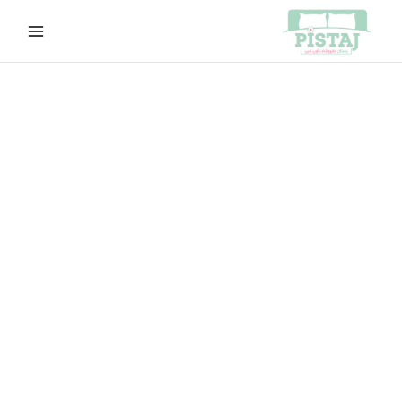
خطي
لى
لمحتوى
كمية
السعر
السعر
t6062
الأصلي
الحالي
هو:
هو:
EGP565.00.
EGP600.00.