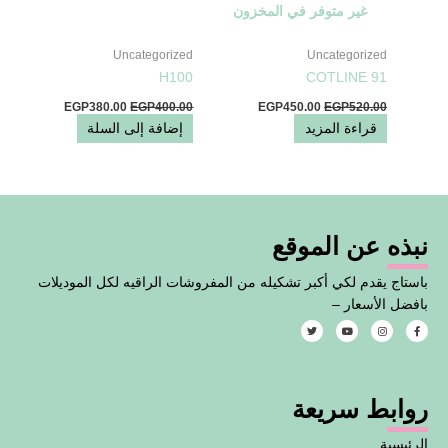
غير متوفر في المخزون
Uncategorized
Uncategorized
H100
COTLINE 91
EGP
380.00
EGP
400.00
EGP
450.00
EGP
520.00
قراءة المزيد
إضافة إلى السلة
نبذه عن الموقع
باستاج يقدم لكي أكبر تشكيله من المفروشات الراقيه لكل الموديلات
بافضل الأسعار –
T
Y
I
F
w
o
n
a
i
u
s
c
t
t
t
e
t
u
a
b
e
b
g
o
روابط سريعة
r
e
r
o
a
k
m
-
f
الرئيسية