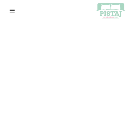
خطي
لى
لمحتوى
كمية
السعر
السعر
modern
الأصلي
الحالي
49
هو:
هو:
EGP650.00.
EGP670.00.