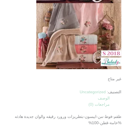
غير متاح
التصنيف:
Uncategorized
الوصف
مراجعات (0)
طقم-فوط-من-ايبسون-بتطريزات ورورد رقيقه والوان جديدة هادئه
%خامة-قطن-100%