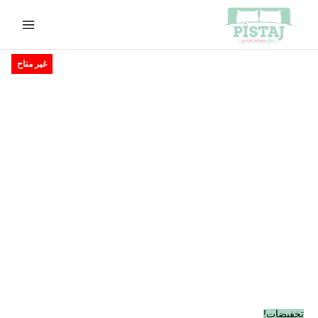
خطي
لى
لمحتوى
السعر
السعر
غير متاح
الأصلي
الحالي
هو:
هو:
EGP330.00.
EGP400.00.
تخفيضات!