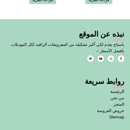
نبذه عن الموقع
باستاج يقدم لكي أكبر تشكيله من المفروشات الراقيه لكل الموديلات
بافضل الأسعار –
T
Y
I
F
w
o
n
a
i
u
s
c
t
t
t
e
t
u
a
b
e
b
g
o
روابط سريعة
r
e
r
o
a
k
m
-
f
الرئيسية
من نحن
المتجر
عروض العروسة
Sitemap