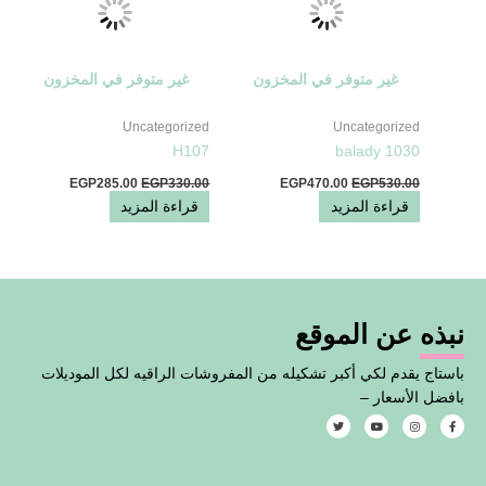
غير متوفر في المخزون
غير متوفر في المخزون
Uncategorized
Uncategorized
H107
balady 1030
EGP
285.00
EGP
330.00
EGP
470.00
EGP
530.00
قراءة المزيد
قراءة المزيد
نبذه عن الموقع
باستاج يقدم لكي أكبر تشكيله من المفروشات الراقيه لكل الموديلات
بافضل الأسعار –
T
Y
I
F
w
o
n
a
i
u
s
c
t
t
t
e
t
u
a
b