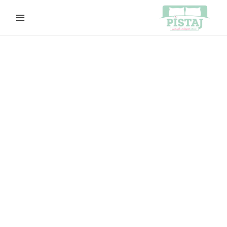
خطي
لى
لمحتوى
كمية
السعر
السعر
s2110
الأصلي
الحالي
هو:
هو:
EGP600.00.
EGP650.00.