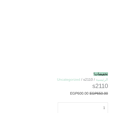
تخفيضات!
الرئيسية
/
/ s2110
Uncategorized
s2110
EGP
600.00
EGP
650.00