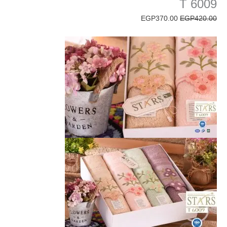
T 6009
EGP
370.00
EGP
420.00