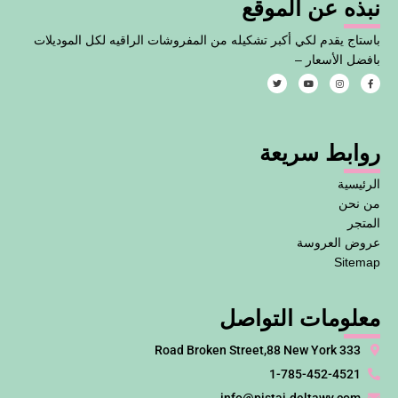
نبذه عن الموقع
باستاج يقدم لكي أكبر تشكيله من المفروشات الراقيه لكل الموديلات
بافضل الأسعار –
T
Y
I
F
w
o
n
a
i
u
s
c
t
t
t
e
t
u
a
b
e
b
g
o
روابط سريعة
r
e
r
o
a
k
m
-
f
الرئيسية
من نحن
المتجر
عروض العروسة
Sitemap
معلومات التواصل
333 Road Broken Street,88 New York
1-785-452-4521