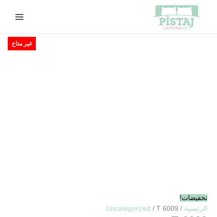
خطي
لى
لمحتوى
السعر
السعر
غير متاح
الأصلي
الحالي
هو:
هو:
EGP370.00.
EGP420.00.
تخفيضات!
الرئيسية
/
/ T 6009
Uncategorized