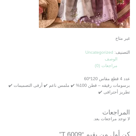
غير متاح
التصنيف:
Uncategorized
الوصف
مراجعات (0)
عدد 4 قطع مقاس 120*60
برسومات رقيقه – قطن 100% ✔️ ملمس ناعم ✔️ أرقى التصميمات ✔️
تطريز أحترافى ✔️
المراجعات
لا توجد مراجعات بعد.
كن أول من يقيم “T 6009”