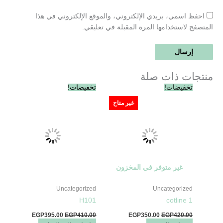
احفظ اسمي، بريدي الإلكتروني، والموقع الإلكتروني في هذا
المتصفح لاستخدامها المرة المقبلة في تعليقي.
منتجات ذات صلة
السعر
السعر
السعر
السعر
تخفيضات!
تخفيضات!
الأصلي
الحالي
الأصلي
الحالي
هو:
هو:
هو:
هو:
غير متاح
EGP395.00.
EGP410.00.
EGP350.00.
EGP420.00.
غير متوفر في المخزون
Uncategorized
Uncategorized
H101
cotline 1
EGP
395.00
EGP
410.00
EGP
350.00
EGP
420.00